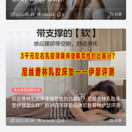
分享
2021-05-27
248124
0
各大床垫品牌评测
尼丝普林乳胶床垫哪款性价比最好？尼丝普林乳胶床
垫伊瑟怎么样？欧洲百年床垫品牌尼丝普林伊瑟评测
分享
2021-05-26
225635
0