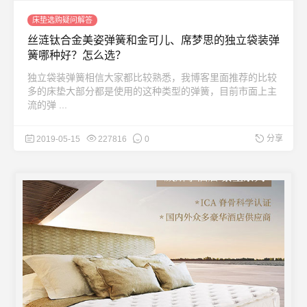
床垫选购疑问解答
丝涟钛合金美姿弹簧和金可儿、席梦思的独立袋装弹
簧哪种好？怎么选？
独立袋装弹簧相信大家都比较熟悉，我博客里面推荐的比较
多的床垫大部分都是使用的这种类型的弹簧，目前市面上主
流的弹 ...
分享
2019-05-15
227816
0