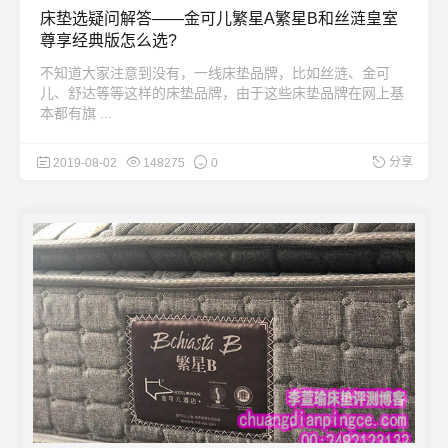
床垫选疑问解答——金可儿繁星A繁星B和丝涟皇室
尊享经典版怎么选?
不知道大家注意到没有，一线床垫品牌，比如丝涟、金可
儿、舒达等等这样的床垫品牌，由于这些床垫品牌在网上基
本都有旗 ...
分享
2019-08-02
148275
0