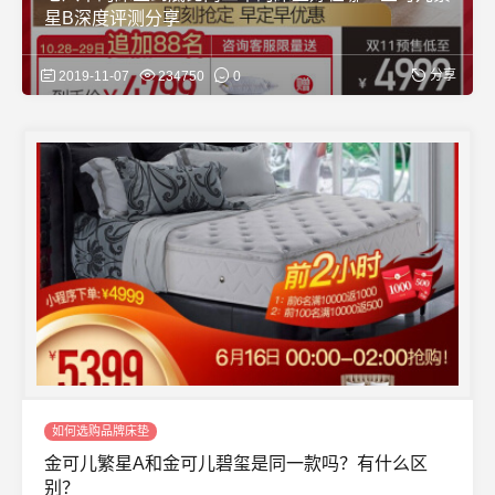
星B深度评测分享
分享
2019-11-07
234750
0
如何选购品牌床垫
金可儿繁星A和金可儿碧玺是同一款吗？有什么区
别？