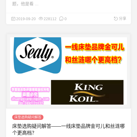
题，他是看 ...
分享
2019-09-20
228112
0
床垫选购疑问解答
床垫选购疑问解答——一线床垫品牌金可儿和丝涟哪
个更高档？