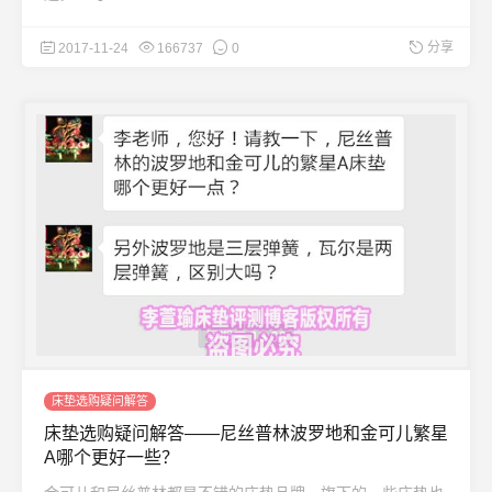
分享
2017-11-24
166737
0
床垫选购疑问解答
床垫选购疑问解答——尼丝普林波罗地和金可儿繁星
A哪个更好一些？