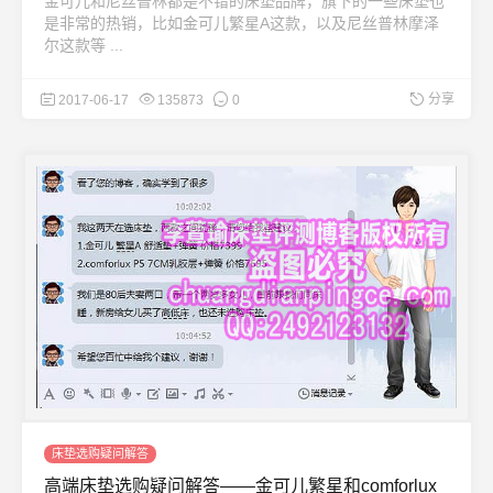
金可儿和尼丝普林都是不错的床垫品牌，旗下的一些床垫也
是非常的热销，比如金可儿繁星A这款，以及尼丝普林摩泽
尔这款等 ...
分享
2017-06-17
135873
0
床垫选购疑问解答
高端床垫选购疑问解答——金可儿繁星和comforlux