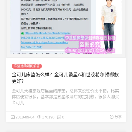
床垫选购疑问解答
金可儿床垫怎么样？金可儿繁星A和世茂希尔顿哪款
更好？
金可儿天猫旗舰店里面的床垫，总体来说性价比不错，比实
体店便宜很多，基本都是五星级酒店的定制款，很多人购买
金可儿 ...
分享
2018-09-04
170190
0