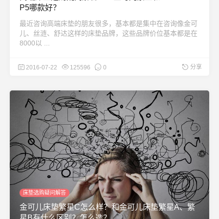
P5哪款好？
最近咨询高端床垫的朋友很多，基本都是集中在咨询像金可
儿、丝涟、舒达这样的床垫品牌，这些品牌价位基本都是在
8000以 ...
分享
2016-07-22
125596
0
床垫选购疑问解答
金可儿床垫繁星C怎么样？和金可儿床垫繁星A、繁
星B有什么区别？怎么选？