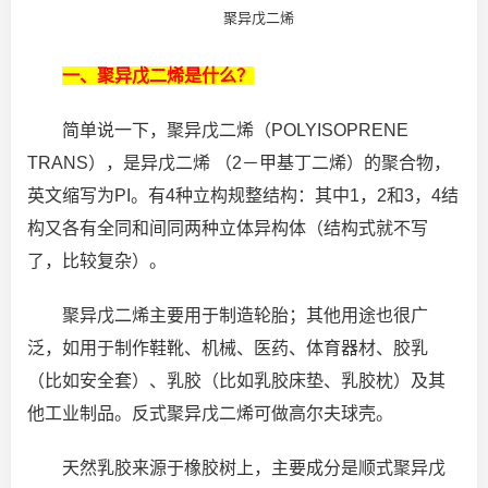
聚异戊二烯
一、聚异戊二烯是什么？
简单说一下，聚异戊二烯（POLYISOPRENE
TRANS），是异戊二烯 （2－甲基丁二烯）的聚合物，
英文缩写为PI。有4种立构规整结构：其中1，2和3，4结
构又各有全同和间同两种立体异构体（结构式就不写
了，比较复杂）。
聚异戊二烯主要用于制造轮胎；其他用途也很广
泛，如用于制作鞋靴、机械、医药、体育器材、胶乳
（比如安全套）、乳胶（比如乳胶床垫、乳胶枕）及其
他工业制品。反式聚异戊二烯可做高尔夫球壳。
天然乳胶来源于橡胶树上，主要成分是顺式聚异戊