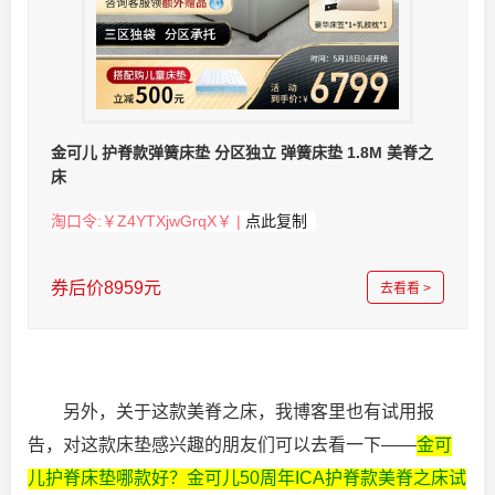
金可儿 护脊款弹簧床垫 分区独立 弹簧床垫 1.8M 美脊之
床
淘口令:￥Z4YTXjwGrqX￥ |
点此复制
券后价8959元
去看看 >
另外，关于这款美脊之床，我博客里也有试用报
告，对这款床垫感兴趣的朋友们可以去看一下——
金可
儿护脊床垫哪款好？金可儿50周年ICA护脊款美脊之床试