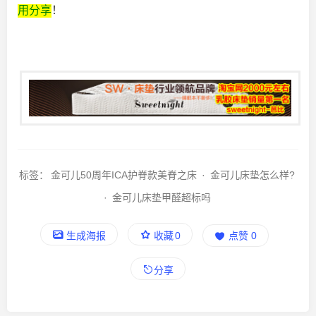
用分享
！
标签：
金可儿50周年ICA护脊款美脊之床
·
金可儿床垫怎么样?
·
金可儿床垫甲醛超标吗
生成海报
收藏
0
点赞
0
分享