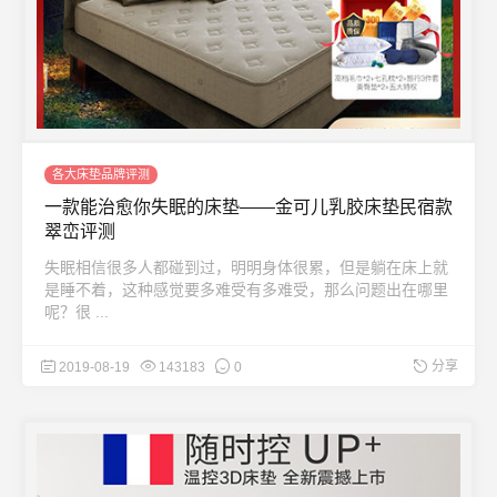
各大床垫品牌评测
一款能治愈你失眠的床垫——金可儿乳胶床垫民宿款
翠峦评测
失眠相信很多人都碰到过，明明身体很累，但是躺在床上就
是睡不着，这种感觉要多难受有多难受，那么问题出在哪里
呢？很 ...
分享
2019-08-19
143183
0