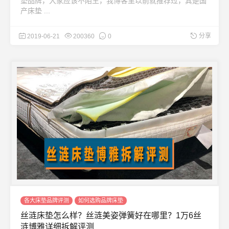
垫品牌，大家应该不陌生，我博客里以前就推荐过，其是国
产床垫 ...
分享
2019-06-21
200360
0
各大床垫品牌评测
如何选购品牌床垫
丝涟床垫怎么样？丝涟美姿弹簧好在哪里？1万6丝
涟博雅详细拆解评测