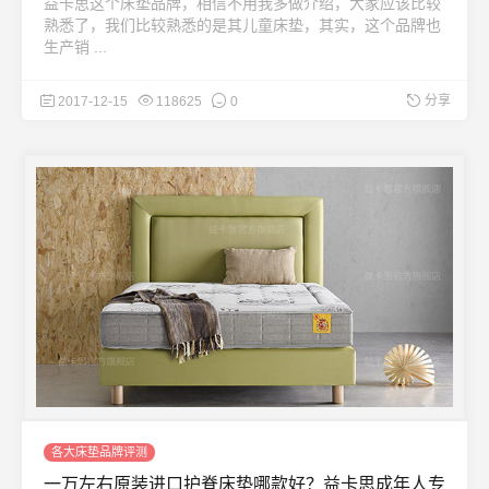
益卡思这个床垫品牌，相信不用我多做介绍，大家应该比较
熟悉了，我们比较熟悉的是其儿童床垫，其实，这个品牌也
生产销 ...
分享
2017-12-15
118625
0
各大床垫品牌评测
一万左右原装进口护脊床垫哪款好？益卡思成年人专