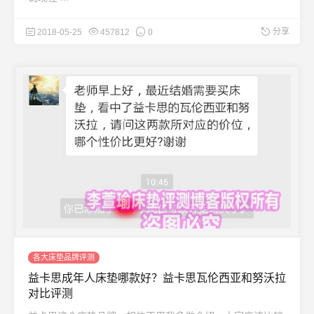
分享
2018-05-25
457812
0
各大床垫品牌评测
益卡思成年人床垫哪款好？益卡思瓦伦西亚和努沃拉
对比评测