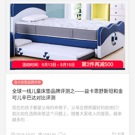
各大床垫品牌评测
全球一线儿童床垫品牌评测之——益卡思舒斯坦和金
可儿辛巴达对比评测
现在的孩子都是父母的命根子，父母总想把最好的给他们！
就比如在选购床垫这个问题上，随着大家收入的提高，越来
越多的 ...
分享
2018-10-02
159130
0