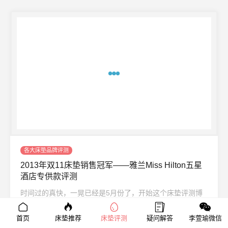
各大床垫品牌评测
2013年双11床垫销售冠军——雅兰Miss Hilton五星
酒店专供款评测
时间过的真快，一晃已经是5月份了，开始这个床垫评测博
客也有一年半了，在这段时间里，大家给我了很多帮助和宝
贵建议， ...
首页
床垫推荐
床垫评测
疑问解答
李萱瑜微信