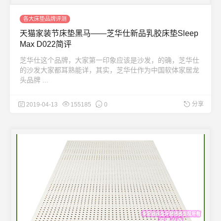
各大床垫品牌评测
天猫家装节床垫黑马——芝华仕新品乳胶床垫Sleep
Max D022简评
芝华仕这个品牌，大家第一印象应该是沙发，的确，芝华仕
的沙发大家都耳熟能详，其实，芝华仕作为中国软体家居龙
头品牌 ...
分享
2019-04-13
155185
0