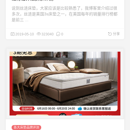
说到丝涟床垫，大家应该是比较熟悉了，我博客里介绍过很
多次，丝涟是美国3s床垫之一，在美国每年的销量排行榜都
是前三 ...
分享
2019-05-10
323040
0
各大床垫品牌评测