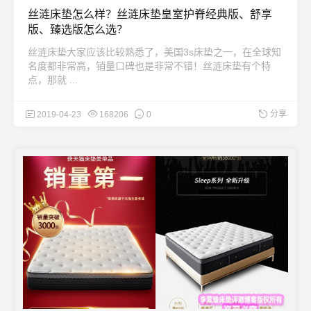
丝涟床垫怎么样？丝涟床垫皇室护脊经典版、舒享
版、臻选版怎么选？
丝涟床垫大家应该比较熟悉了，美国3s床垫之一，在全球知
名度都非常高，销量口碑也是非常不错！丝涟床垫有个特
点，那就 ...
分享
2019-04-23
168206
0