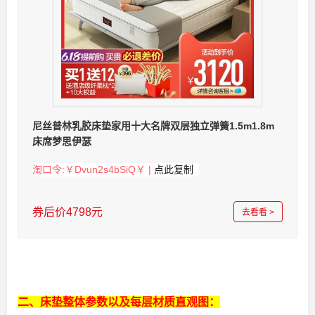
尼丝普林乳胶床垫家用十大名牌双层独立弹簧1.5m1.8m
床席梦思伊瑟
淘口令:￥Dvun2s4bSiQ￥ |
点此复制
券后价4798元
去看看 >
二、床垫整体参数以及每层材质直观图：