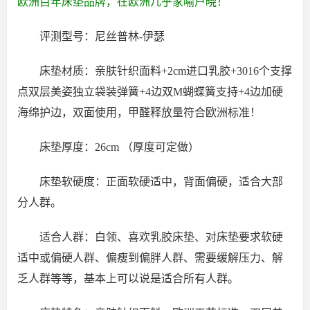
欧洲百年床垫品牌，在欧洲几乎家喻户晓！
评测型号：尼丝普林-伊瑟
床垫材质：亲肤针织面料+2cm进口乳胶+3016个支撑
点双层美姿独立袋装弹簧+4边双M蝴蝶簧支持+4边加硬
海绵护边，双面使用，甲醛释放量符合欧洲标准！
床垫厚度：26cm （厚度可定做）
床垫软硬度：正面软硬适中，背面偏硬，适合大部
分人群。
适合人群：白领、喜欢乳胶床垫、对床垫要求软硬
适中或偏硬人群、偏瘦到偏胖人群、需要缓解压力、解
乏人群等等，基本上可以说是适合所有人群。