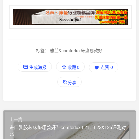
标签：
雅兰&comforlux床垫哪款好
生成海报
收藏
0
点赞
0
分享
上一篇
进口乳胶芯床垫哪款好？comforlux L21、L23&L25评测对
比