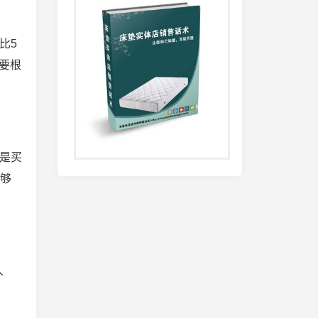
比5
要根
是买
常够
人