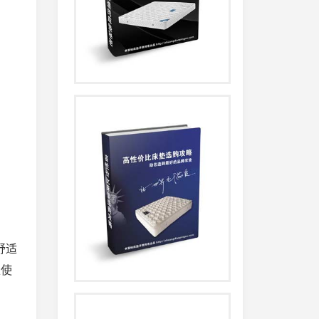
舒适
上使