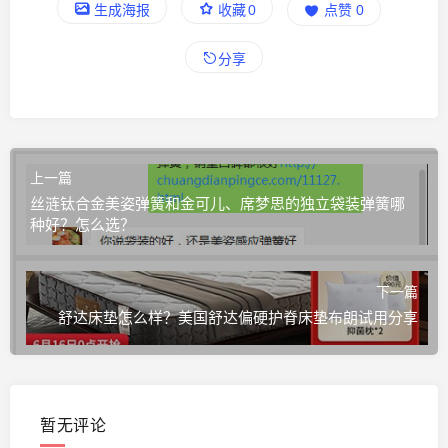
生成海报
收藏
0
点赞
0
分享
上一篇
丝涟钛合金美姿弹簧和金可儿、席梦思的独立袋装弹簧哪
种好？怎么选？
下一篇
舒达床垫怎么样？美国舒达偏硬护脊床垫布朗试用分享
暂无评论