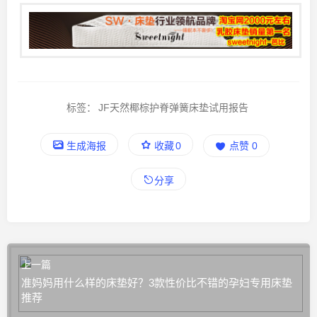
标签：
JF天然椰棕护脊弹簧床垫试用报告
生成海报
收藏
0
点赞
0
分享
上一篇
准妈妈用什么样的床垫好？3款性价比不错的孕妇专用床垫
推荐