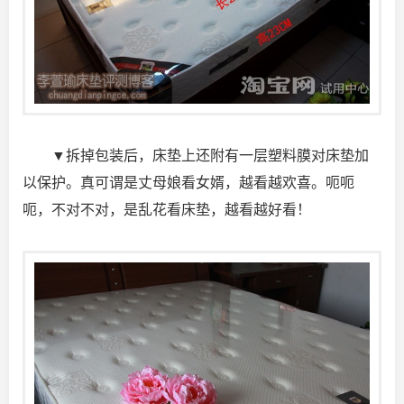
▼拆掉包装后，床垫上还附有一层塑料膜对床垫加
以保护。真可谓是丈母娘看女婿，越看越欢喜。呃呃
呃，不对不对，是乱花看床垫，越看越好看！