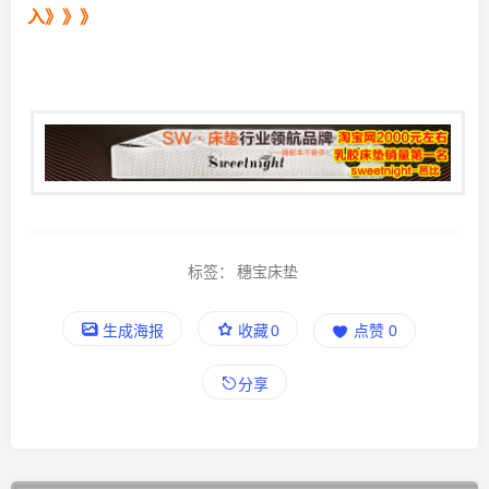
入》》》
标签：
穗宝床垫
生成海报
收藏
0
点赞
0
分享