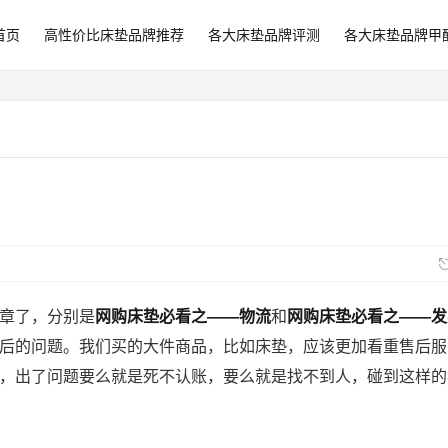
首页
高性价比床垫品牌推荐
各大床垫品牌评测
各大床垫品牌甲
章了，分别是
网购床垫必看之——物流
和
网购床垫必看之——发
后的问题。我们买的大件商品，比如床垫，应该更加看重售后服
，出了问题要么就是死不认账
，要么就是找不到人，碰到这样的