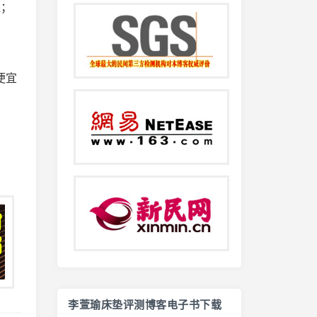
程；
便宜
李萱瑜床垫评测博客电子书下载