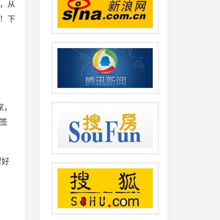
，从
！下
家，
签
留好