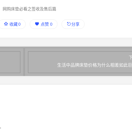
：
网购床垫必看之签收及售后篇
收藏
0
点赞
0
分享
生活中品牌床垫价格为什么相差如此
。