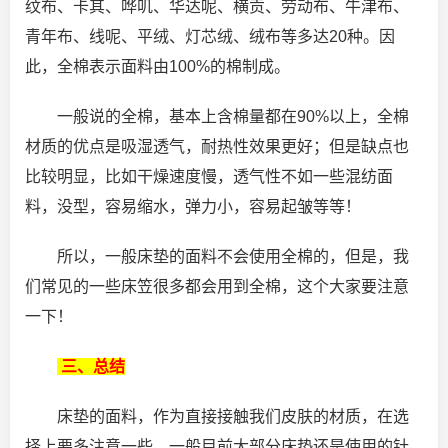
纹布、卡其、哗叽、华达呢、横贡、劳动布、牛津布、
青年布、线呢、平绒、灯芯绒、绒布等多达20种。因
此，全棉表示面料由100%的棉制成。
一般说的全棉，基本上含棉量都在90%以上，全棉
材质的优点是吸湿透气，耐热性效果更好；但是缺点也
比较明显，比如干燥速度慢，透气性不如一些混纺面
料，没型，容易缩水，弹力小，容易起皱等等！
所以，一般床垫的面料不会使用全棉的，但是，我
们常见的一些床笠很多都会用到全棉，这个大家要注意
一下！
三、总结
床垫的面料，作为直接接触我们皮肤的材质，在选
择上要多注意一些，一般目前大部分床垫还是使用的针