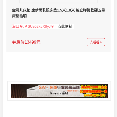
金可儿床垫 席梦思乳胶床垫1.5米1.8米 独立弹簧软硬五星
床垫锆明
淘口令:￥SUz02k8X8yJ￥ |
点此复制
券后价13499元
去看看 >