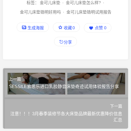
标签：
金可儿床垫
·
金可儿床垫怎么样?
·
金可儿床垫锆明好用吗
·
金可儿床垫锆明试用报告
生成海报
收藏
0
点赞
0
分享
上一篇
SESSILE索思乐进口乳胶静音床垫奇迹试用体验报告分享
下一篇
注意！！！3月春季装修节各大床垫品牌最新优惠降价信息
汇总