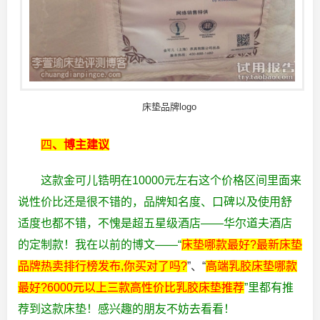
床垫品牌logo
四
、博主建议
这款金可儿锆明在10000元左右这个价格区间里面来
说性价比还是很不错的，品牌知名度、口碑以及使用舒
适度也都不错，不愧是超五星级酒店——华尔道夫酒店
的定制款！我在以前的博文——“
床垫哪款最好?最新床垫
品牌热卖排行榜发布,你买对了吗?
”、“
高端乳胶床垫哪款
最好?6000元以上三款高性价比乳胶床垫推荐
”里都有推
荐到这款床垫！感兴趣的朋友不妨去看看！