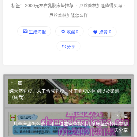
标签：
2000元左右乳胶床垫推荐
·
尼丝普林加隆值得买吗
·
尼丝普林加隆怎么样
生成海报
收藏
0
点赞
0
分享
上一篇
纯天然乳胶、人工合成乳胶、化工乳胶的区别以及鉴别
（转载）
下一篇
儿童床垫怎么选？和一位准爸爸探讨儿童床垫选择问题聊
天分享