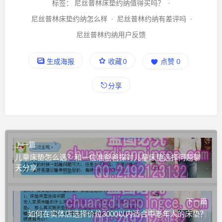
标签：
尼丝普林床垫约纳值得买吗？
·
尼丝普林床垫约纳怎么样
·
尼丝普林约纳有差评吗
·
尼丝普林约纳用户反馈
生成海报
收藏
0
点赞
0
分享
上一篇
儿童床垫怎么选？和一位准爸爸探讨儿童床垫选择问题聊
天分享
下一篇
如何在实体店选择价位3000以内适合中老年人的床垫？