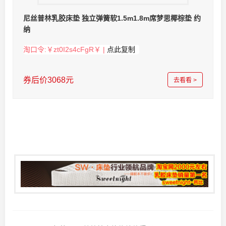
尼丝普林乳胶床垫 独立弹簧软1.5m1.8m席梦思椰棕垫 约
纳
淘口令:￥zt0I2s4cFgR￥ |
点此复制
券后价3068元
去看看 >