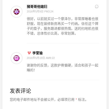
猪哥哥他媳妇
2016年5月9日 PM3:24
很好，以前就买过一个摩泽尔，非常厚睡着也很
舒服，现在装修新房再买一个约纳。信任这个牌
子的垫子，服务跟进都很热情。送的扫地机也很
不错，总体性价比高，非常划算。
李萱瑜
2016年5月19日 AM9:22
谢谢你的反馈，这款护脊偏硬，适合和孩子一起
睡的！
发表评论
您的电子邮件地址不会被公开，
必填项已用
*
标注。