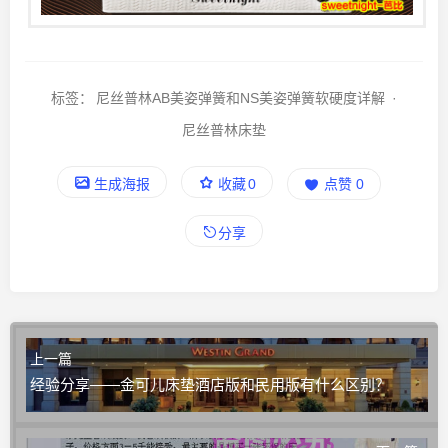
标签：
尼丝普林AB美姿弹簧和NS美姿弹簧软硬度详解
·
尼丝普林床垫
生成海报
收藏
0
点赞
0
分享
上一篇
经验分享——金可儿床垫酒店版和民用版有什么区别？