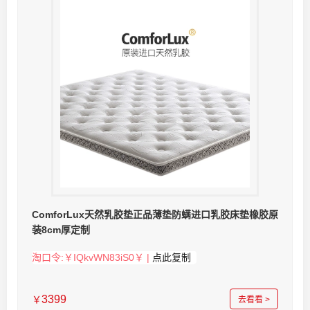
ComforLux天然乳胶垫正品薄垫防螨进口乳胶床垫橡胶原
装8cm厚定制
淘口令:￥IQkvWN83iS0￥ |
点此复制
3399
￥
去看看 >