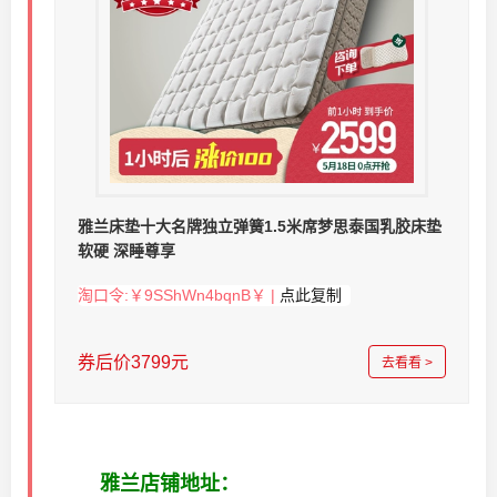
雅兰床垫十大名牌独立弹簧1.5米席梦思泰国乳胶床垫
软硬 深睡尊享
淘口令:￥9SShWn4bqnB￥ |
点此复制
券后价3799元
去看看 >
雅兰店铺地址：