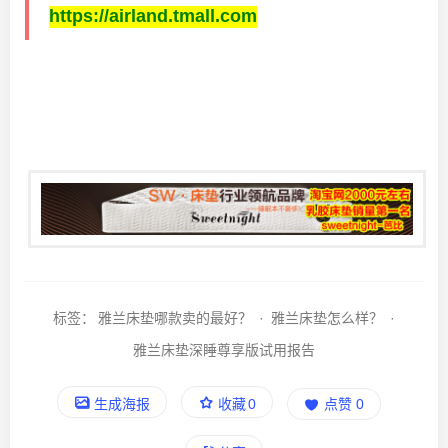
https://airland.tmall.com
标签：
雅兰床垫哪款卖的最好？
·
雅兰床垫怎么样？
·
雅兰床垫深睡尊享版试用报告
生成海报
收藏
0
点赞
0