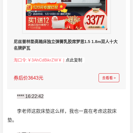
尼丝普林垫高箱床独立弹簧乳胶席梦思1.5 1.8m双人十大
名牌萨瓦
淘口令:￥3AhCdBikrZW￥ |
点此复制
券后价3643元
去看看 >
**** 16:22:42
李老师这款床垫这么样，我也一直在考虑这款床
垫。