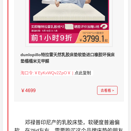
dunlopillo特拉雷天然乳胶床垫软垫进口橡胶环保床
垫榻榻米无甲醛
淘口令:￥EyKxWQv2ZpO￥ |
点此复制
￥4699
去看看 >
邓禄普印尼产的乳胶床垫，软硬度普遍偏
软，在75d左右，需要购买这个品牌床垫的朋友