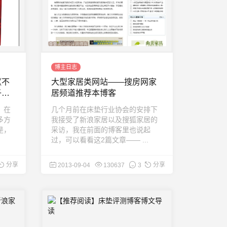
博主日志
《不
大型家居类网站——搜房网家
子书
居频道推荐本博客
，在
几个月前在床垫行业协会的安排下
多方
我接受了新浪家居以及搜狐家居的
是，
采访，我在前面的博客里也说起
过，可以看看这2篇文章—— ...
分享
分享
2013-09-04
130637
3