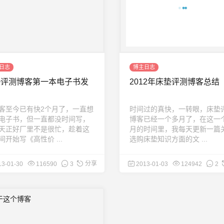
日志
博主日志
垫评测博客第一本电子书发
2012年床垫评测博客总结
客至今已有快2个月了，一直想
时间过的真快，一转眼，床垫
电子书，但一直都没时间写，
博客已经一个多月了，在这一
天正好厂里不是很忙，趁着这
月的时间里，我每天更新一篇
间开始写《高性价 ...
选购床垫知识方面的文 ...
分享
13-01-30
116590
3
2013-01-03
124942
2