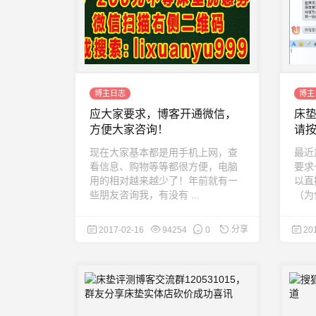
博主日志
博主
应大家要求，博客开通微信，
床垫
方便大家咨询！
请按
现在大家基本都是用手机上网，查
最近
看信息、购物等等都很方便，电脑
要求
用的相对越来越少了！年前就有一
以直
些朋友咨询我，有没有 ...
（为
分享
2017-02-16
94254
0
20