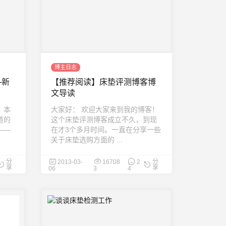
博主日志
—新
【推荐阅读】床垫评测博客博
文导读
，本
大家好： 欢迎大家来到我的博客！
道的
这个床垫评测博客成立不久，到现
——
在才3个多月时间。一直在分享一些
关于床垫选购方面的 ...
分
分
2013-03-
16708
2
享
享
06
3
4