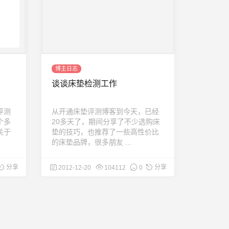
博主日志
谈谈床垫检测工作
评测
从开通床垫评测博客到今天，已经
个多
20多天了，期间分享了不少选购床
关于
垫的技巧，也推荐了一些高性价比
的床垫品牌，很多朋友 ...
分享
分享
2012-12-20
104112
0