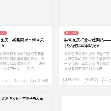
日志
博主日志
狐家居、新民网对本博客采
装修家居行业权威网站—
报道
浪家居对本博客报道
次床垫行业协会的组织下我接
最近在床垫行业协会的组织下
新浪家居频道编辑的专访，不
人很荣幸的接受了新浪家居频
的可以看看这篇文章——“装修
一次采访，本次采访的主题是
行业权威网站——新浪 ...
消费者如何选购到合适自 ...
2013-03-
15600
1
分享
13-04-13
137338
1
19
4
0