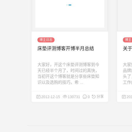
博主日志
博主
床垫评测博客开博半月总结
关
大家好，开这个床垫评测博客到今
大家
天已经半个月了，时间过的真快，
品牌
当初开这个博客就是分享些床垫知
头了
识以及选购的技巧，希 ...
工作
分享
2012-12-15
130731
0
20