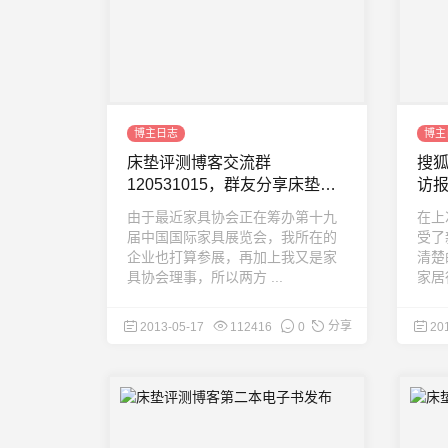
博主日志
博主
床垫评测博客交流群
搜
120531015，群友分享床垫实
访
体店砍价成功喜讯
由于最近家具协会正在筹办第十九
在上
届中国国际家具展览会，我所在的
受了
企业也打算参展，再加上我又是家
清楚
具协会理事，所以两方 ...
家居
分享
2013-05-17
112416
0
20