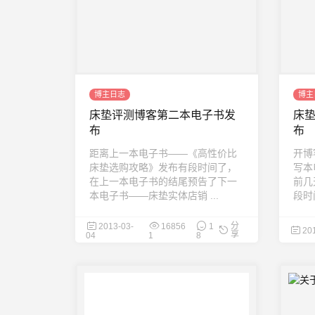
博主日志
博主
床垫评测博客第二本电子书发
床
布
布
距离上一本电子书——《高性价比
开博
床垫选购攻略》发布有段时间了，
写本
在上一本电子书的结尾预告了下一
前几
本电子书——床垫实体店销 ...
段时
分
2013-03-
16856
1
20
享
04
1
8