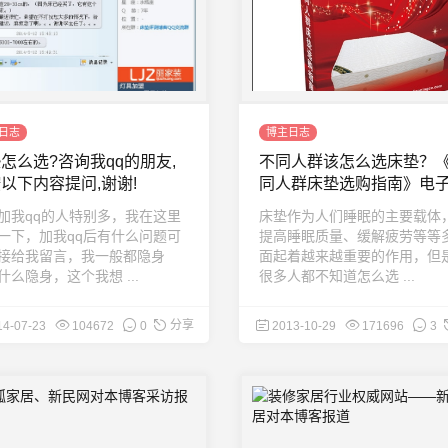
日志
博主日志
怎么选?咨询我qq的朋友,
不同人群该怎么选床垫？
以下内容提问,谢谢!
同人群床垫选购指南》电
发布
加我qq的人特别多，我在这里
床垫作为人们睡眠的主要载体
一下，加我qq后有什么问题可
提高睡眠质量、缓解疲劳等等
接给我留言，我一般都隐身
面起着越来越重要的作用，但
什么隐身，这个我想 ...
很多人都不知道怎么选 ...
分享
14-07-23
104672
0
2013-10-29
171696
3