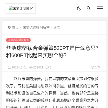
首页
»
床垫选购疑问解答
»
正文
床垫选购疑问解答
丝涟床垫钛合金弹簧520PT是什么意思？
和600PT比起来买哪个好？
分享
2019-11-01
273021
0
丝涟床垫
的弹簧，我在以前的文章里面提到过很多
次了，专利在美国礼恩派公司手里，丝涟是买的它的专
利技术和设备自己生产的弹簧，当然，也有部分是直接
购买的礼恩派公司的成品！礼恩派把这个弹簧称之为开
口
弹簧（LFK），到丝涟手上后就改名美姿感应弹簧了，