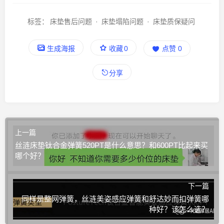
标签：
床垫售后问题
·
床垫塌陷问题
·
床垫质保疑问
生成海报
收藏
0
点赞
0
分享
上一篇
丝涟床垫钛合金弹簧520PT是什么意思？和600PT比起来买
哪个好？
下一篇
同样是整网弹簧，丝涟美姿感应弹簧和舒达妙而扣弹簧哪
种好？该怎么选？