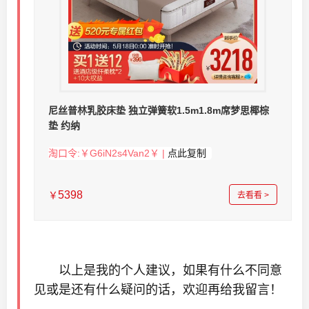
尼丝普林乳胶床垫 独立弹簧软1.5m1.8m席梦思椰棕
垫 约纳
淘口令:￥G6iN2s4Van2￥ |
点此复制
5398
￥
去看看 >
以上是我的个人建议，如果有什么不同意
见或是还有什么疑问的话，欢迎再给我留言！