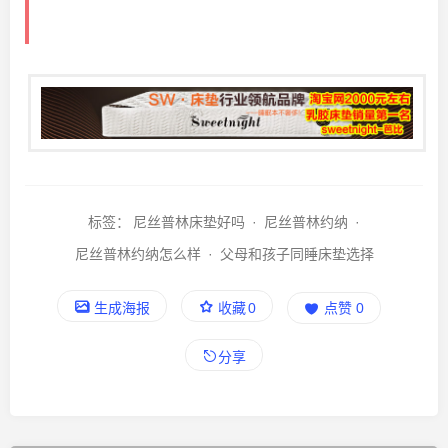
标签：
尼丝普林床垫好吗
·
尼丝普林约纳
·
尼丝普林约纳怎么样
·
父母和孩子同睡床垫选择
生成海报
收藏
0
点赞
0
分享