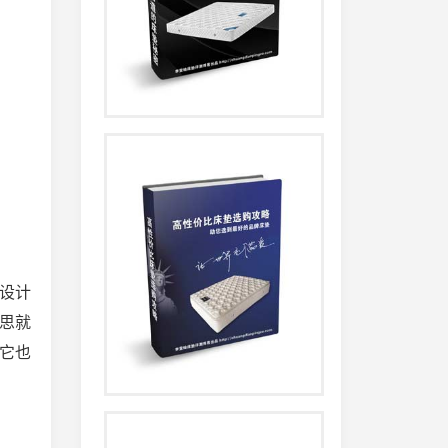
设计
思就
它也