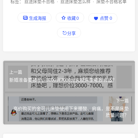
标签：
丝涟床垫不合格
·
丝涟床垫怎么样
·
床垫不合格名单
生成海报
收藏
0
点赞
0
分享
上一篇
新婚准备要孩子，3000到7000元乳胶床垫哪款合适？
下一篇
高价购买的金可儿床垫使用下来腰酸、肩痛，是不是床垫
质量问题？