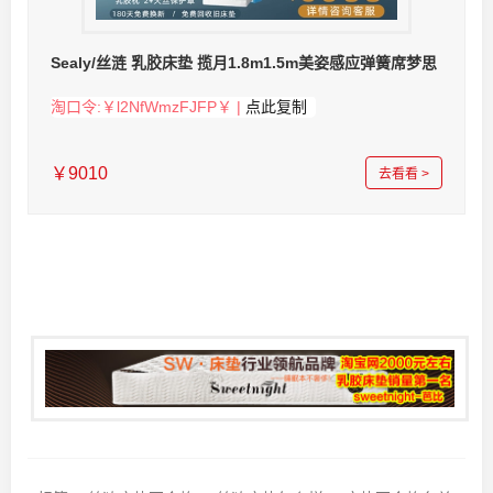
Sealy/丝涟 乳胶床垫 揽月1.8m1.5m美姿感应弹簧席梦思
淘口令:￥l2NfWmzFJFP￥ |
点此复制
￥9010
去看看 >