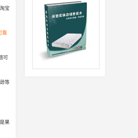
淘宝
可靠
题可
逊等
是果