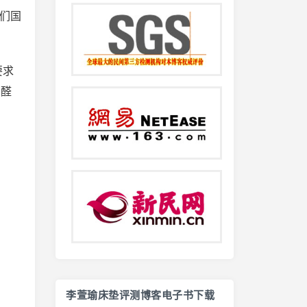
们国
要求
甲醛
李萱瑜床垫评测博客电子书下载