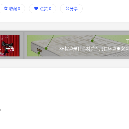
收藏
0
点赞
0
分享
入口一览
3E棕垫是什么材质？用在床垫里安
。