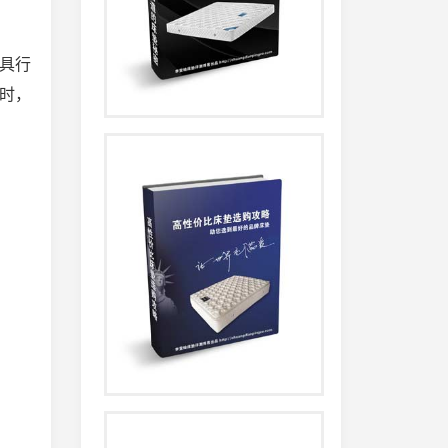
具行
时，