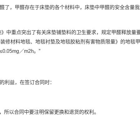
醛了，甲醛存在于床垫的各个材料中，床垫中甲醛的安全含量我
垫》中重点突出了有关床垫铺垫料的卫生要求，规定甲醛释放量
室内装饰装修材料地毯、地毯衬垫及地毯胶粘剂有害物质限量》的地毯
05mg／m2h。”
的利益，在签订合同时：
，所以合同中要注明保留更换和退货的权利。